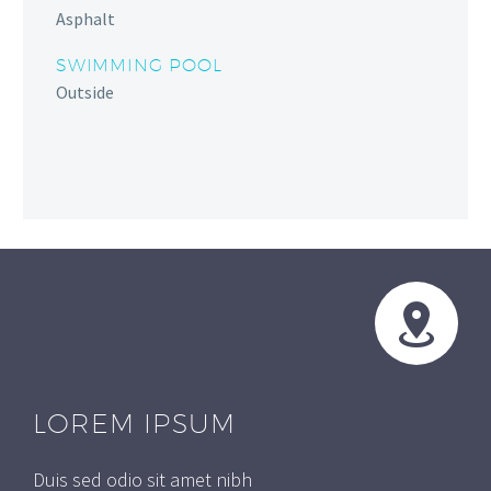
Asphalt
SWIMMING POOL
Outside
LOREM IPSUM
Duis sed odio sit amet nibh