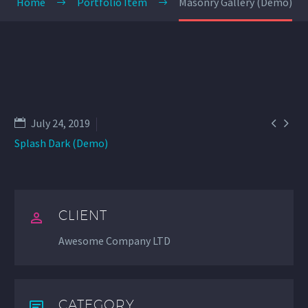
Home
Portfolio Item
Masonry Gallery (Demo)


July 24, 2019
Splash Dark (Demo)
CLIENT
Awesome Company LTD
CATEGORY