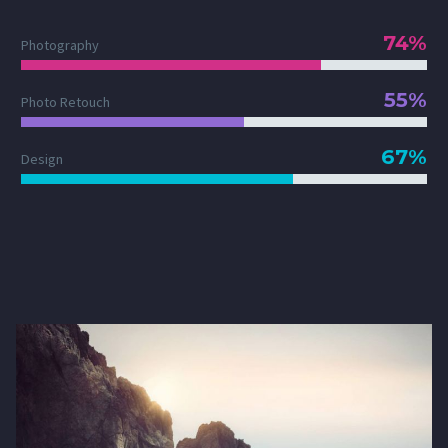
74%
Photography
55%
Photo Retouch
67%
Design